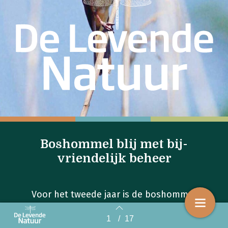
Boshommel blij met bij-
vriendelijk beheer
Voor het tweede jaar is de boshommel
gezien in Zuid-Limburg
1
/
17
Back to index