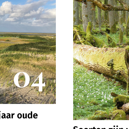
04
jaar oude