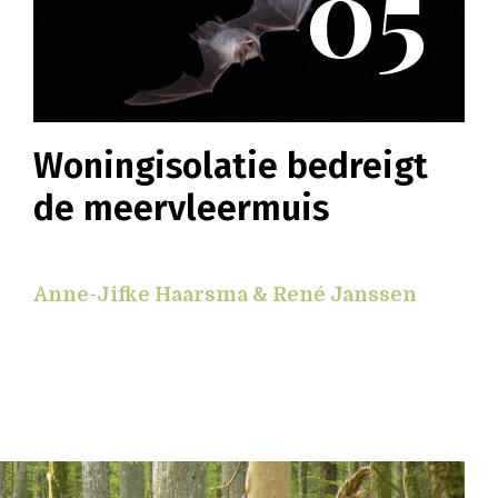
05
Woningisolatie bedreigt
de meervleermuis
Anne-Jifke Haarsma & René Janssen