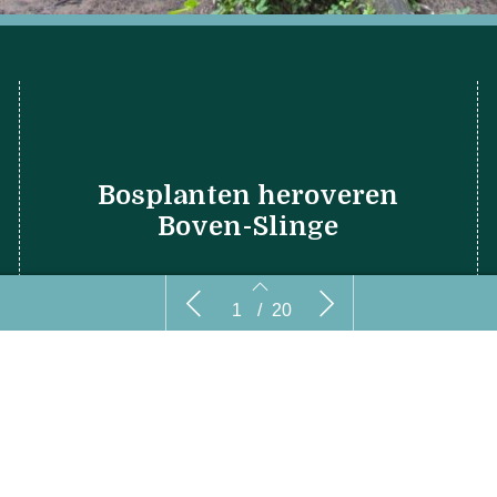
Bosplanten heroveren
Boven-Slinge
Column: Hardlopen in de natuur
Snel
1
/
20
lang
2
3