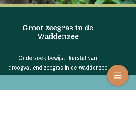
Groot zeegras in de
Waddenzee
Onderzoek bewijst: herstel van
droogvallend zeegras in de Waddenzee
blijkt mogelijk
le kolonisatie door bosplanten
40 jaar kevers en spinnen te
s de Boven-Slinge
toont diversiteitsverlies La
4