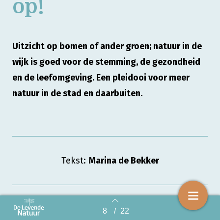
op!
Uitzicht op bomen of ander groen; natuur in de
wijk is goed voor de stemming, de gezondheid
en de leefomgeving. Een pleidooi voor meer
natuur in de stad en daarbuiten.
Tekst:
Marina de Bekker
Vijf puttertjes scharrelen door het gras en
8
/
22
Back to index