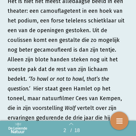
Het is niet het meest alledaagse beeld in een
theater: een camouflagetent in een hoek van
het podium, een forse telelens schietklaar uit
een van de openingen gestoken. Uit de
coulissen komt een gestalte die zo mogelijk
nog beter gecamoufleerd is dan zijn tentje.
Alleen zijn blote handen steken nog uit het
woeste pak dat de rest van zijn lichaam
bedekt.
‘To howl or not to howl, that’s the
question.’
Hier staat geen Hamlet op het
toneel, maar natuurfilmer Cees van Kempen,
die in zijn voorstelling
Wolf
vertelt over zijn
ervaringen gedurende de drie jaar die hij
werkte aan zijn bioscoopfilm over wolven in
2
/
18
Back to index