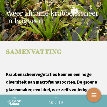
Weer afname krabbenscheer
in laagveen
SAMENVATTING
Krabbenscheervegetaties kennen een hoge
diversiteit aan macrofaunasoorten. De groene
glazenmaker, een libel, is er zelfs volledig van
afhankelijk. Daarnaast vormen de vegetaties
16
/
19
Back to index
een belangrijke schakel in de verlanding van