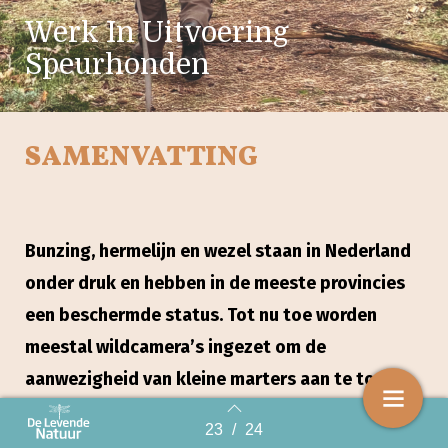
Werk In Uitvoering
Speurhonden
SAMENVATTING
Bunzing, hermelijn en wezel staan in Nederland
onder druk en hebben in de meeste provincies
een beschermde status. Tot nu toe worden
meestal wildcamera’s ingezet om de
aanwezigheid van kleine marters aan te tonen.
De cameramethodiek is echter tijdrovend,
23
/
24
Back to index
bewerkelijk en niet 100 % betrouwbaar. Dit