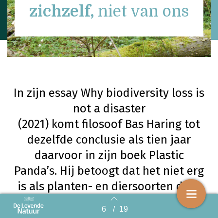
zichzelf,
niet van ons
In zijn essay Why biodiversity loss is
not a disaster
(2021) komt filosoof Bas Haring tot
dezelfde conclusie als tien jaar
daarvoor in zijn boek Plastic
Panda’s. Hij betoogt dat het niet erg
is als planten- en diersoorten door
menselijk toedoen verdwijnen. Want,
6
/
19
Back to index
zegt hij, we kunnen veel soorten