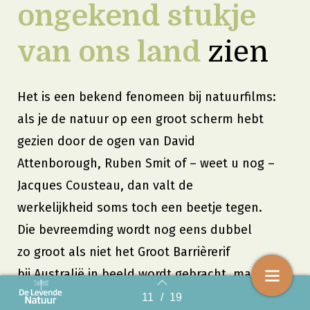
ongekend stukje
van ons land
zien
Het is een bekend fenomeen bij natuurfilms:
als je de natuur op een groot scherm hebt
gezien door de ogen van David
Attenborough, Ruben Smit of – weet u nog –
Jacques Cousteau, dan valt de
werkelijkheid soms toch een beetje tegen.
Die bevreemding wordt nog eens dubbel
zo groot als niet het Groot Barrièrerif
bij Australië in beeld wordt gebracht, maar een
Hollandse poldersloot. Kijk naar een exotisch
11
/
19
Back to index