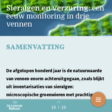
Sieralgen en verzuring:
een
eeuw monitoring in drie
vennen
SAMENVATTING
De afgelopen honderd jaar is de natuurwaarde
van vennen enorm achteruitgegaan, zoals blijkt
uit inventarisaties van sieralgen:
microscopische groenwieren met prachtige
vormen. De sieralgenflora is in drie vennen
19
/
19
Back to index
bijgehouden tussen 1916 en 2014, vanaf 1978