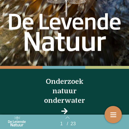
Onderzoek
natuur
onderwater
1
/
23
Back to index