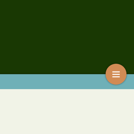
odborst)tapuiten op de
Bestrijdingsmiddelen in zangvogels
der insectenafname?
kuikens en eieren
4