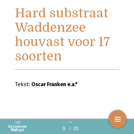
Hard substraat
Waddenzee
houvast voor 17
soorten
Tekst:
Oscar Franken e.a.*
8
/
20
Back to index