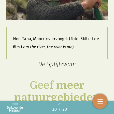
Ned Tapa, Maori-riviervoogd. (Foto: Still uit de
film
I am the river, the river is me
)
De Splijtzwam
Geef
meer
natuurgebieden
juridische rechten
10
/
20
Back to index