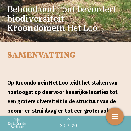
Behoud oud hout bevordert
biodiversiteit
Kroondomein
Het Loo
SAMENVATTING
Op Kroondomein Het Loo leidt het staken van
houtoogst op daarvoor kansrijke locaties tot
een grotere diversiteit in de structuur van de
boom- en struiklaag en tot een groter volume
van afstervend en dood hout. Dat werkt door in
20
/
20
Back to index
de diversiteit en dichtheid van mieren en