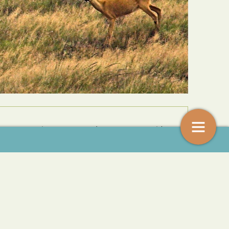
 oefenterrein Oldebroek. (Foto: Ruben Smit)
n boommarter laten zich
“Voorlopig kunnen waterbeheerd
zien
weer vooruit’’
9