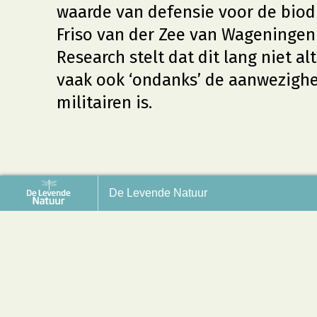
waarde van defensie voor de biodi
Friso van der Zee van Wageningen
Research stelt dat dit lang niet alt
vaak ook ‘ondanks’ de aanwezighe
militairen is.
dschaps- en soortherstel kunnen
“Zelfs op landbouwgrond k
De Levende Natuur
mengaan
zich herstellen”
Ministerie van Defensie:
“Defensieterrein
een hoge natuur
6