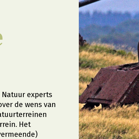
e
n
e Natuur experts
 over de wens van
atuurterreinen
rrein. Het
(vermeende)