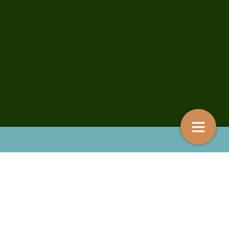
 landbouwgrond kan natuur
De Splijtzwam: Natuur ondanks of
ellen”
dankzij oefenende militairen
7