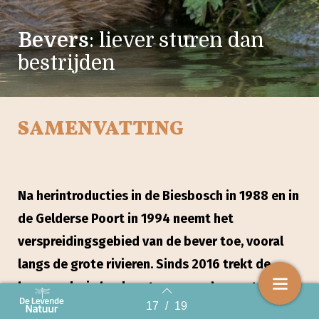
Bevers
: liever sturen dan
bestrijden
SAMENVATTING
Na herintroducties in de Biesbosch in 1988 en in
de Gelderse Poort in 1994 neemt het
verspreidingsgebied van de bever toe, vooral
langs de grote rivieren. Sinds 2016 trekt de
bever ook via beeksystemen verder oostwaarts,
17
/
19
het achter¬land in. De keerzijde van dit succes
Back to index